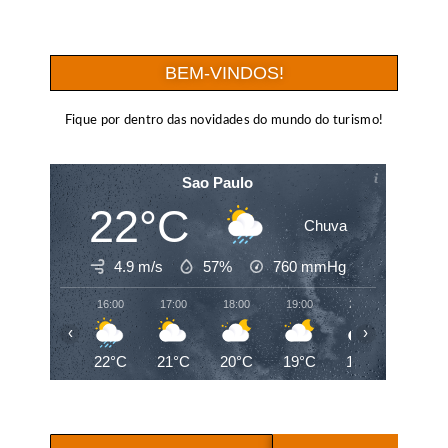
BEM-VINDOS!
Fique por dentro das novidades do mundo do turismo!
Sao Paulo
22°C
Chuva
4.9 m/s
57%
760
mmHg
16:00
17:00
18:00
19:00
20:00
21:00
‹
›
22°C
21°C
20°C
19°C
19°C
19°C