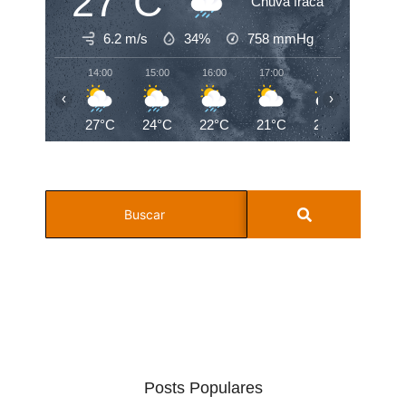
27°C
Chuva fraca
6.2 m/s
34%
758
mmHg
14:00
15:00
16:00
17:00
18:00
19:00
‹
›
27°C
24°C
22°C
21°C
20°C
19°C
Posts Populares