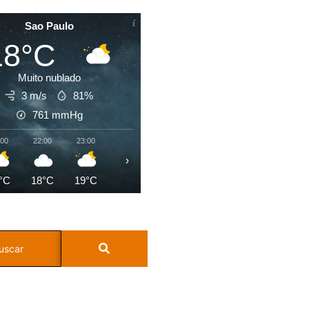
Sao Paulo
18°C
Muito nublado
3 m/s
81%
761
mmHg
:00
22:00
23:00
00:00
01:00
02:00
03:00
04:0
›
°C
18°C
19°C
18°C
18°C
18°C
18°C
18°