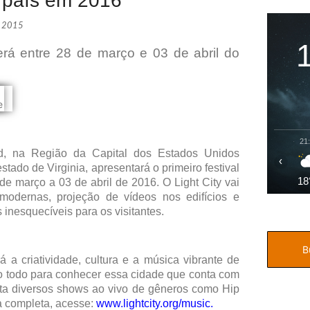
o país em 2016
, 2015
erá entre 28 de março e 03 de abril do
21
nd, na Região da Capital dos Estados Unidos
‹
ado de Virginia, apresentará o primeiro festival
18
de março a 03 de abril de 2016. O Light City vai
 modernas, projeção de vídeos nos edifícios e
 inesquecíveis para os visitantes.
á a criatividade, cultura e a música vibrante de
o todo para conhecer essa cidade que conta com
nta diversos shows ao vivo de gêneros como Hip
a completa, acesse:
www.lightcity.org/music
.