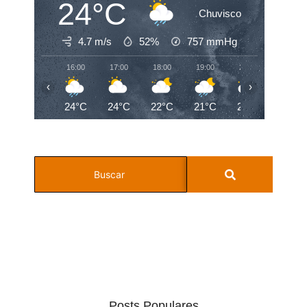
24°C
Chuvisco
4.7 m/s
52%
757
mmHg
16:00
17:00
18:00
19:00
20:00
21:00
‹
›
24°C
24°C
22°C
21°C
20°C
20°C
Posts Populares