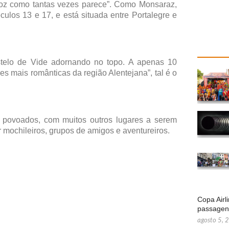
loz como tantas vezes parece”. Como Monsaraz,
los 13 e 17, e está situada entre Portalegre e
elo de Vide adornando no topo. A apenas 10
s mais românticas da região Alentejana”, tal é o
os povoados, com muitos outros lugares a serem
r mochileiros, grupos de amigos e aventureiros.
Copa Airl
passage
agosto 5, 