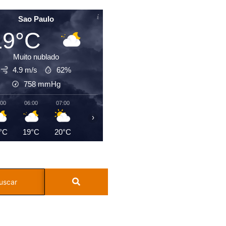
Sao Paulo
19°C
Muito nublado
4.9 m/s
62%
758
mmHg
:00
06:00
07:00
08:00
09:00
10:00
11:00
12:0
›
°C
19°C
20°C
21°C
23°C
23°C
25°C
26°