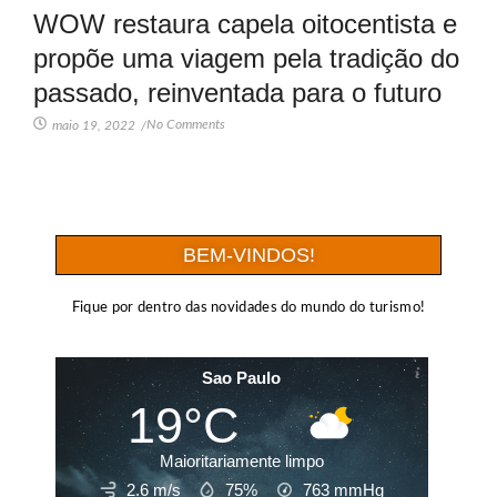
WOW restaura capela oitocentista e
propõe uma viagem pela tradição do
passado, reinventada para o futuro
No Comments
maio 19, 2022
/
BEM-VINDOS!
Fique por dentro das novidades do mundo do turismo!
Sao Paulo
19°C
Maioritariamente limpo
2.6 m/s
75%
763
mmHg