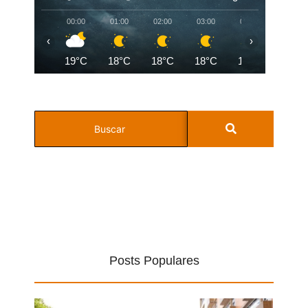
00:00
01:00
02:00
03:00
04:00
05:00
‹
›
19°C
18°C
18°C
18°C
18°C
18°C
Posts Populares