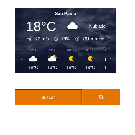
Sao Paulo
18°C
Nublado
3.3 m/s
79%
761
mmHg
22:00
23:00
00:00
01:00
02:00
03:00
‹
›
18°C
19°C
18°C
18°C
18°C
18°C