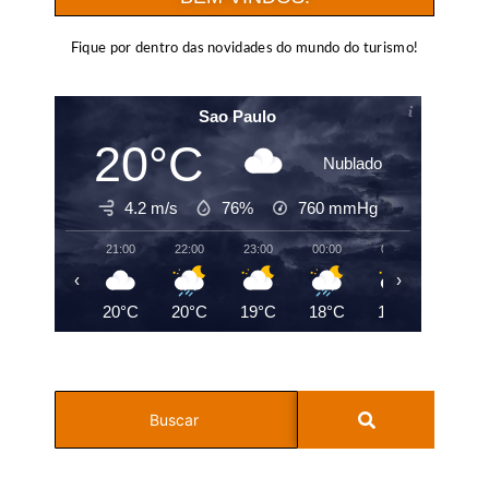
Fique por dentro das novidades do mundo do turismo!
Sao Paulo
20°C
Nublado
4.2 m/s
76%
760
mmHg
21:00
22:00
23:00
00:00
01:00
02:00
‹
›
20°C
20°C
19°C
18°C
17°C
17°C