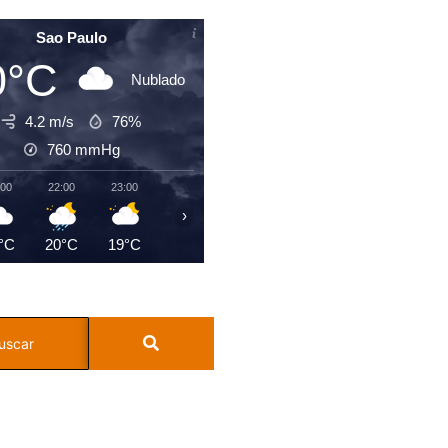
Sao Paulo
0°C
Nublado
4.2 m/s
76%
760
mmHg
:00
22:00
23:00
00:00
01:00
02:00
03:00
04:0
›
°C
20°C
19°C
18°C
17°C
17°C
17°C
16°