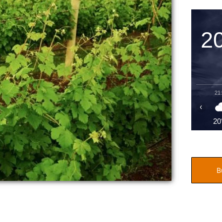
2
21
‹
20