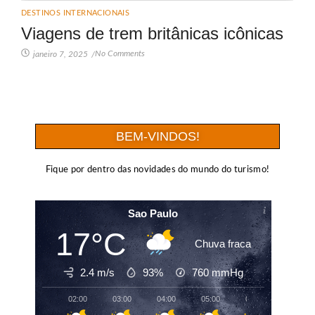
DESTINOS INTERNACIONAIS
Viagens de trem britânicas icônicas
No Comments
janeiro 7, 2025
/
BEM-VINDOS!
Fique por dentro das novidades do mundo do turismo!
Sao Paulo
17°C
Chuva fraca
2.4 m/s
93%
760
mmHg
02:00
03:00
04:00
05:00
06:00
07:00