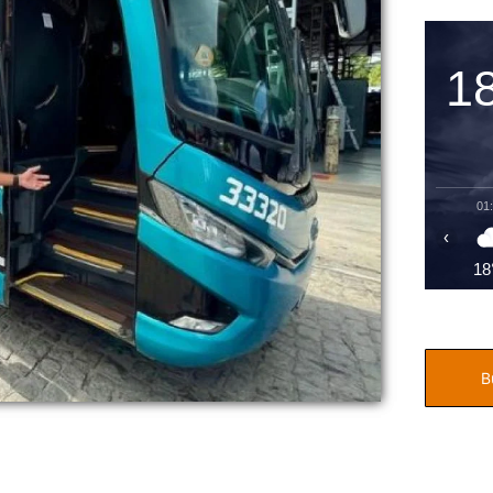
1
01
‹
18