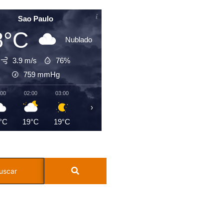
Sao Paulo
8°C
Nublado
3.9 m/s
76%
759
mmHg
:00
02:00
03:00
04:00
05:00
06:00
07:00
08:0
›
°C
19°C
19°C
19°C
19°C
19°C
20°C
21°