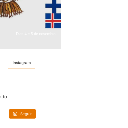
Dias 4 e 5 de novembro
Instagram
ado.
Seguir