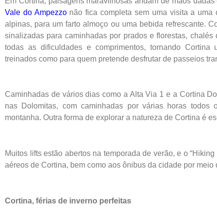
Em Cortina, paisagens maravilhosas andam de mãos dadas 
Vale do Ampezzo
não fica completa sem uma visita a uma
alpinas, para um farto almoço ou uma bebida refrescante. Co
sinalizadas para caminhadas por prados e florestas, chalés 
todas as dificuldades e comprimentos, tornando Cortina
treinados como para quem pretende desfrutar de passeios tra
Caminhadas de vários dias como a Alta Via 1 e a Cortina Dol
nas Dolomitas, com caminhadas por várias horas todos o
montanha. Outra forma de explorar a natureza de Cortina é e
Muitos lifts estão abertos na temporada de verão, e o “Hikin
aéreos de Cortina, bem como aos ônibus da cidade por meio 
Cortina, férias de inverno perfeitas