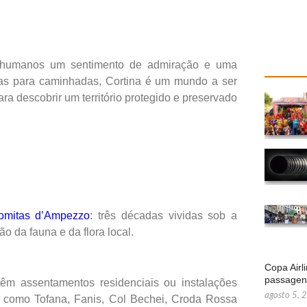
s humanos um sentimento de admiração e uma
has para caminhadas, Cortina é um mundo a ser
ra descobrir um território protegido e preservado
omitas d’Ampezzo
: três décadas vividas sob a
o da fauna e da flora local.
Copa Airl
passage
êm assentamentos residenciais ou instalações
agosto 5, 
o, como Tofana, Fanis, Col Bechei, Croda Rossa