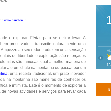
 2020
d.:
www.bandion.it
ade e explorar. Férias para se deixar levar. A
 bem preservado – transmite naturalmente uma
tas Ampezzo ao seu redor produzem uma sensação
07
entais de liberdade e exploração são reforçados
‹
 Dolomitas são famosas: qual a melhor maneira de
18
edalar até um chalé na montanha ou passar por um
rtina
: uma receita tradicional, um prato inovador
enda na montanha são maneiras de conhecer os
tica e intimista. Este é o momento de explorar a
 de novas atividades e serviços para levar cada