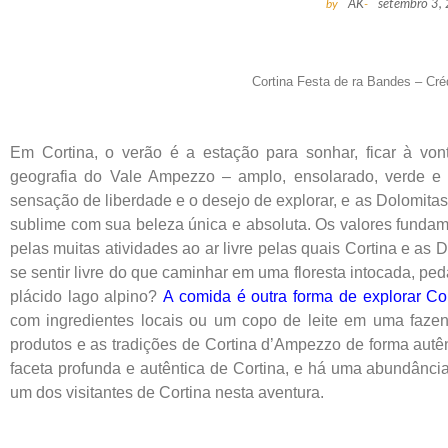
by
AK
-
setembro 3,
Cortina Festa de ra Bandes – Cré
Em Cortina, o verão é a estação para sonhar, ficar à vont
geografia do Vale Ampezzo – amplo, ensolarado, verde e
sensação de liberdade e o desejo de explorar, e as Dolomi
sublime com sua beleza única e absoluta. Os valores fundam
pelas muitas atividades ao ar livre pelas quais Cortina e as
se sentir livre do que caminhar em uma floresta intocada, p
plácido lago alpino?
A comida é outra forma de explorar Co
com ingredientes locais ou um copo de leite em uma faz
produtos e as tradições de Cortina d’Ampezzo de forma autên
faceta profunda e autêntica de Cortina, e há uma abundância
um dos visitantes de Cortina nesta aventura.