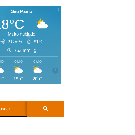
Sao Paulo
18°C
Muito nublado
2.8 m/s
81%
762
mmHg
:00
08:00
09:00
10:00
11:00
12:00
13:00
14:0
›
°C
19°C
20°C
22°C
23°C
24°C
25°C
25°