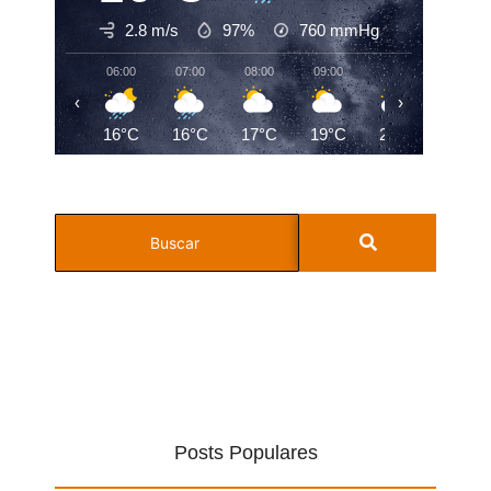
2.8 m/s
97%
760
mmHg
06:00
07:00
08:00
09:00
10:00
11:00
‹
›
16°C
16°C
17°C
19°C
22°C
24°C
Posts Populares