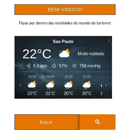
BEM-VINDOS!
Fique por dentro das novidades do mundo do turismo!
Sao Paulo
22°C
Muito nublado
5.3 m/s
57%
758
mmHg
18:00
19:00
20:00
21:00
22:00
23:00
‹
›
22°C
21°C
20°C
20°C
19°C
18°C