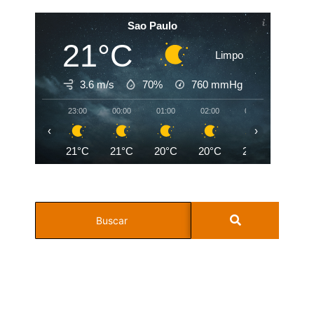
Sao Paulo
21°C
Limpo
3.6 m/s
70%
760
mmHg
23:00
00:00
01:00
02:00
03:00
04:00
‹
›
21°C
21°C
20°C
20°C
20°C
20°C