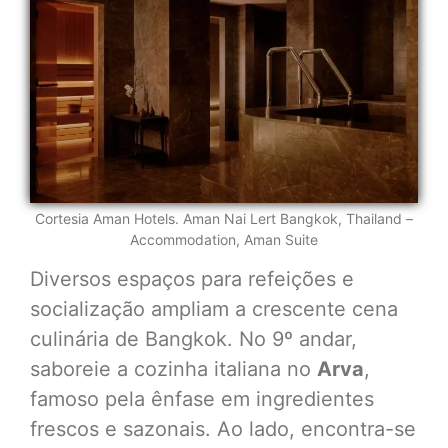
Cortesia Aman Hotels. Aman Nai Lert Bangkok, Thailand –
Accommodation, Aman Suite
Diversos espaços para refeições e
socialização ampliam a crescente cena
culinária de Bangkok. No 9º andar,
saboreie a cozinha italiana no
Arva
,
famoso pela ênfase em ingredientes
frescos e sazonais. Ao lado, encontra-se