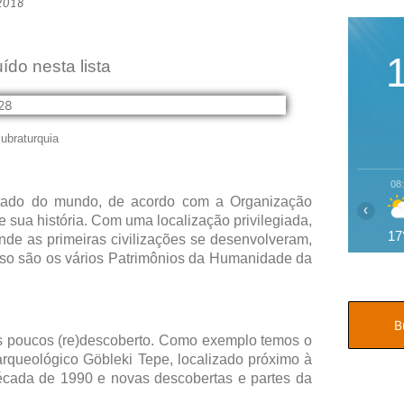
 2018
ído nesta lista
braturquia
08
sitado do mundo, de acordo com a Organização
‹
e sua história. Com uma localização privilegiada,
17
 onde as primeiras civilizações se desenvolveram,
sso são os vários Patrimônios da Humanidade da
s poucos (re)descoberto. Como exemplo temos o
queológico Göbleki Tepe, localizado próximo à
década de 1990 e novas descobertas e partes da