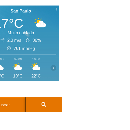
Sao Paulo
17°C
Muito nublado
2.9 m/s
96%
761
mmHg
:00
09:00
10:00
11:00
12:00
13:00
14:00
15:0
›
°C
19°C
22°C
24°C
25°C
26°C
27°C
26°