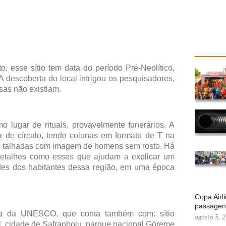
 esse sítio tem data do período Pré-Neolítico,
descoberta do local intrigou os pesquisadores,
sas não existiam.
 lugar de rituais, provavelmente funerários. A
a de círculo, tendo colunas em formato de T na
as talhadas com imagem de homens sem rosto. Há
etalhes como esses que ajudam a explicar um
ades dos habitantes dessa região, em uma época
Copa Airl
passage
sta da UNESCO, que conta também com: sítio
agosto 5, 
ul, cidade de Safranbolu, parque nacional Göreme