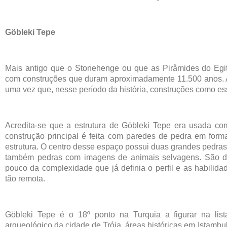
Göbleki Tepe
Mais antigo que o Stonehenge ou que as Pirâmides do Egito,
com construções que duram aproximadamente 11.500 anos. A 
uma vez que, nesse período da história, construções como es
Acredita-se que a estrutura de Göbleki Tepe era usada como
construção principal é feita com paredes de pedra em form
estrutura. O centro desse espaço possui duas grandes pedr
também pedras com imagens de animais selvagens. São d
pouco da complexidade que já definia o perfil e as habilid
tão remota.
Göbleki Tepe é o 18º ponto na Turquia a figurar na li
arqueológico da cidade de Tróia, áreas históricas em Istamb