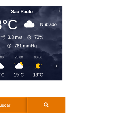
Sao Paulo
8°C
Nublado
3.3 m/s
79%
761
mmHg
:00
23:00
00:00
01:00
02:00
03:00
04:00
05:0
›
°C
19°C
18°C
18°C
18°C
18°C
18°C
19°