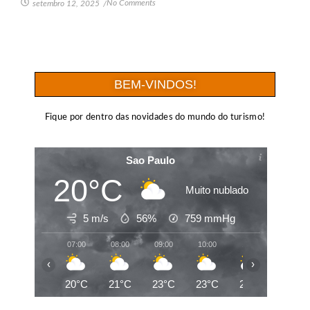
No Comments
setembro 12, 2025
/
BEM-VINDOS!
Fique por dentro das novidades do mundo do turismo!
Sao Paulo
20°C
Muito nublado
5 m/s
56%
759
mmHg
07:00
08:00
09:00
10:00
11:00
12:00
‹
›
20°C
21°C
23°C
23°C
25°C
26°C