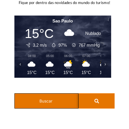
Fique por dentro das novidades do mundo do turismo!
Sao Paulo
15°C
Nublado
3.2 m/s
97%
767
mmHg
04:00
05:00
06:00
07:00
08:00
09:00
‹
›
15°C
15°C
15°C
15°C
15°C
15°C