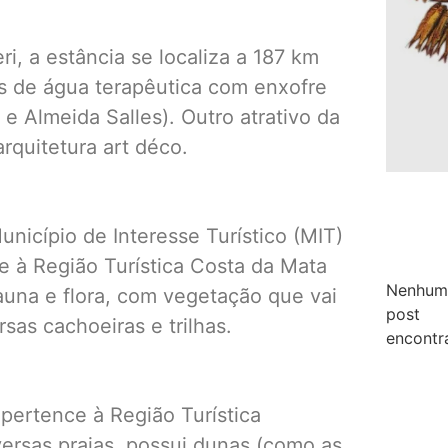
ri, a estância se localiza a 187 km
tes de água terapêutica com enxofre
 Almeida Salles). Outro atrativo da
rquitetura art déco.
nicípio de Interesse Turístico (MIT)
e à Região Turística Costa da Mata
Nenhum
auna e flora, com vegetação que vai
post
sas cachoeiras e trilhas.
encontr
pertence à Região Turística
versas praias, possui dunas (como as