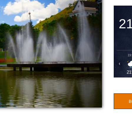
2
19
‹
21