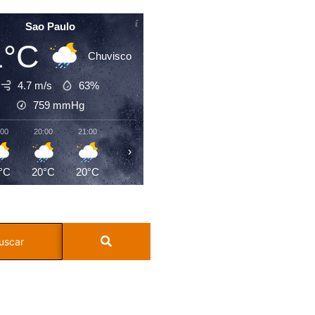
Sao Paulo
1°C
Chuvisco
4.7 m/s
63%
759
mmHg
:00
20:00
21:00
22:00
23:00
00:00
01:00
02:0
›
°C
20°C
20°C
19°C
18°C
17°C
17°C
17°