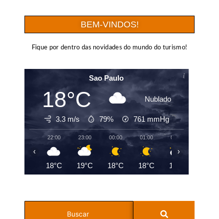
BEM-VINDOS!
Fique por dentro das novidades do mundo do turismo!
Sao Paulo
18°C
Nublado
3.3 m/s
79%
761
mmHg
22:00
23:00
00:00
01:00
02:00
03:00
‹
›
18°C
19°C
18°C
18°C
18°C
18°C