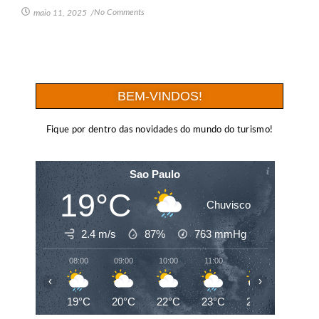
No Comments
maio 11, 2025
/
BEM-VINDOS!
Fique por dentro das novidades do mundo do turismo!
Sao Paulo
19°C
Chuvisco
2.4 m/s
87%
763
mmHg
08:00
09:00
10:00
11:00
12:00
13:00
‹
›
19°C
20°C
22°C
23°C
24°C
25°C