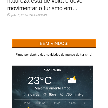
natureza está de volta e deve
movimentar o turismo em…
No Comments
julho 3, 2026
/
BEM-VINDOS!
Fique por dentro das novidades do mundo do turismo!
Sao Paulo
23°C
Maioritariamente limpo
3.6 m/s
65%
760
mmHg
20:00
21:00
22:00
23:00
00:00
01:00