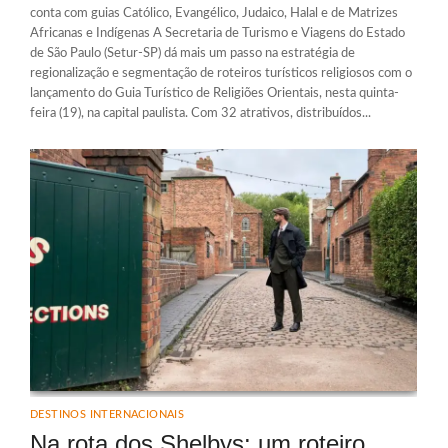
conta com guias Católico, Evangélico, Judaico, Halal e de Matrizes
Africanas e Indígenas A Secretaria de Turismo e Viagens do Estado
de São Paulo (Setur-SP) dá mais um passo na estratégia de
regionalização e segmentação de roteiros turísticos religiosos com o
lançamento do Guia Turístico de Religiões Orientais, nesta quinta-
feira (19), na capital paulista. Com 32 atrativos, distribuídos...
DESTINOS INTERNACIONAIS
Na rota dos Shelbys: um roteiro