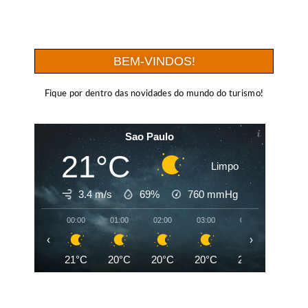
BEM-VINDOS!
Fique por dentro das novidades do mundo do turismo!
Sao Paulo
21°C
Limpo
3.4 m/s
69%
760
mmHg
00:00
01:00
02:00
03:00
04:00
05:00
‹
›
21°C
20°C
20°C
20°C
20°C
20°C