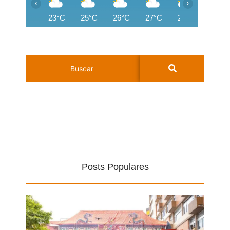
‹
›
23°C
25°C
26°C
27°C
28°C
28°C
Posts Populares