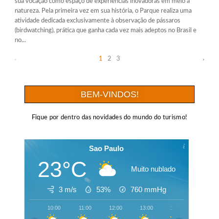
sua vocação como espaço de experiências inovadoras em meio à
natureza. Pela primeira vez em sua história, o Parque realiza uma
atividade dedicada exclusivamente à observação de pássaros
(birdwatching), prática que ganha cada vez mais adeptos no Brasil e
no...
1
2
3
BEM-VINDOS!
Fique por dentro das novidades do mundo do turismo!
Sao Paulo
23°C
Muito nublado
3 m/s
53%
760
mmHg
10:00
11:00
12:00
13:00
14:00
15:00