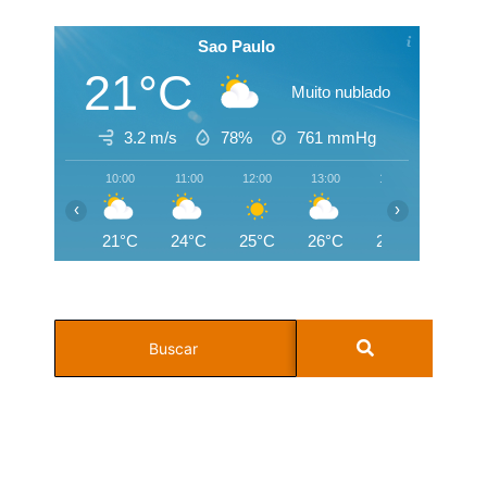
Sao Paulo
21°C
Muito nublado
3.2 m/s
78%
761
mmHg
10:00
11:00
12:00
13:00
14:00
15:00
‹
›
21°C
24°C
25°C
26°C
26°C
26°C