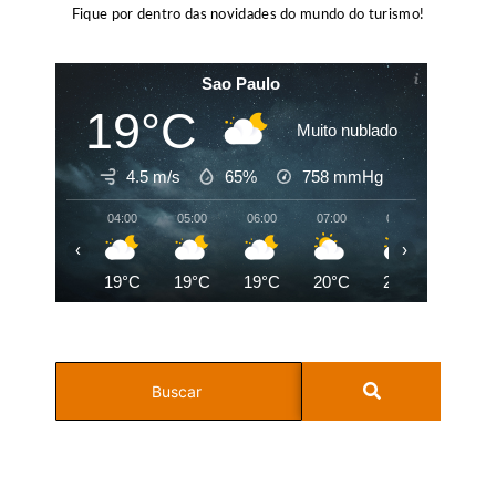
Fique por dentro das novidades do mundo do turismo!
Sao Paulo
19°C
Muito nublado
4.5 m/s
65%
758
mmHg
04:00
05:00
06:00
07:00
08:00
09:00
‹
›
19°C
19°C
19°C
20°C
21°C
23°C