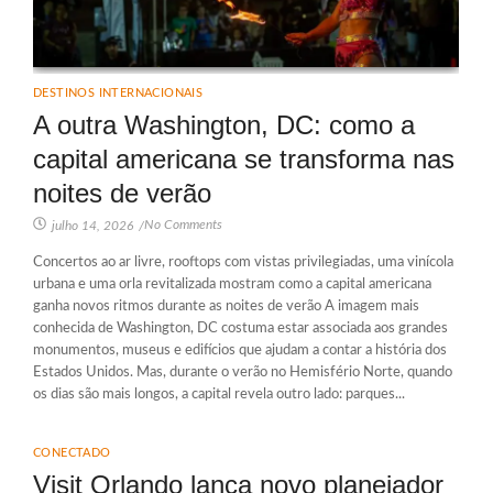
DESTINOS INTERNACIONAIS
A outra Washington, DC: como a
capital americana se transforma nas
noites de verão
No Comments
julho 14, 2026
/
Concertos ao ar livre, rooftops com vistas privilegiadas, uma vinícola
urbana e uma orla revitalizada mostram como a capital americana
ganha novos ritmos durante as noites de verão A imagem mais
conhecida de Washington, DC costuma estar associada aos grandes
monumentos, museus e edifícios que ajudam a contar a história dos
Estados Unidos. Mas, durante o verão no Hemisfério Norte, quando
os dias são mais longos, a capital revela outro lado: parques...
CONECTADO
Visit Orlando lança novo planejador