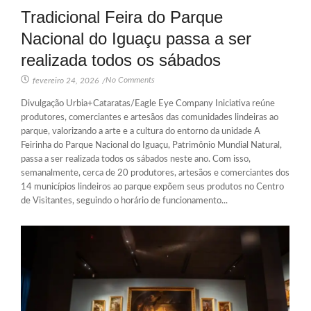
Tradicional Feira do Parque
Nacional do Iguaçu passa a ser
realizada todos os sábados
No Comments
fevereiro 24, 2026
/
Divulgação Urbia+Cataratas/Eagle Eye Company Iniciativa reúne
produtores, comerciantes e artesãos das comunidades lindeiras ao
parque, valorizando a arte e a cultura do entorno da unidade A
Feirinha do Parque Nacional do Iguaçu, Patrimônio Mundial Natural,
passa a ser realizada todos os sábados neste ano. Com isso,
semanalmente, cerca de 20 produtores, artesãos e comerciantes dos
14 municípios lindeiros ao parque expõem seus produtos no Centro
de Visitantes, seguindo o horário de funcionamento...