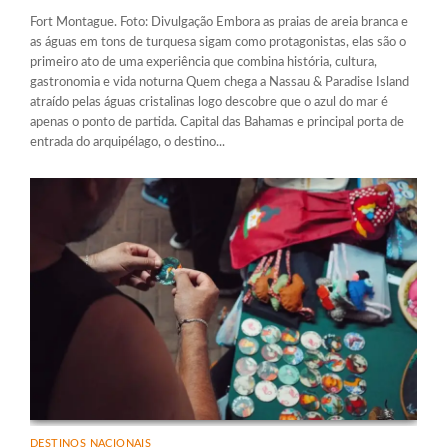
Fort Montague. Foto: Divulgação Embora as praias de areia branca e
as águas em tons de turquesa sigam como protagonistas, elas são o
primeiro ato de uma experiência que combina história, cultura,
gastronomia e vida noturna Quem chega a Nassau & Paradise Island
atraído pelas águas cristalinas logo descobre que o azul do mar é
apenas o ponto de partida. Capital das Bahamas e principal porta de
entrada do arquipélago, o destino...
DESTINOS NACIONAIS