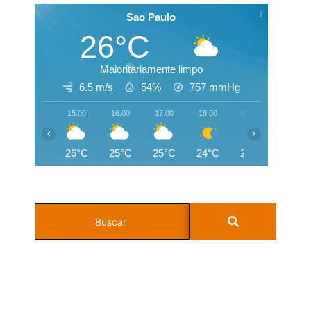
Sao Paulo
26°C
Maioritariamente limpo
6.5 m/s
54%
757
mmHg
15:00
16:00
17:00
18:00
19:00
20:00
‹
›
26°C
25°C
25°C
24°C
22°C
22°C