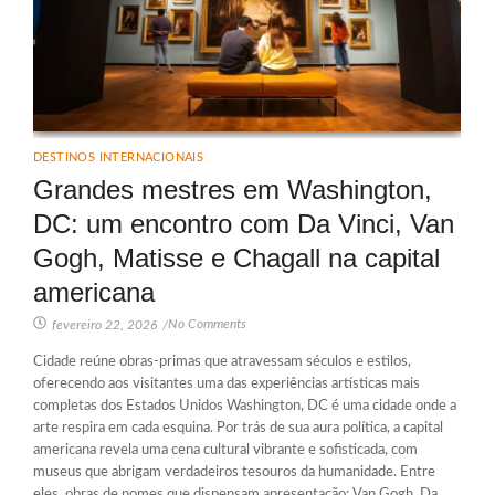
DESTINOS INTERNACIONAIS
Grandes mestres em Washington,
DC: um encontro com Da Vinci, Van
Gogh, Matisse e Chagall na capital
americana
No Comments
fevereiro 22, 2026
/
Cidade reúne obras-primas que atravessam séculos e estilos,
oferecendo aos visitantes uma das experiências artísticas mais
completas dos Estados Unidos Washington, DC é uma cidade onde a
arte respira em cada esquina. Por trás de sua aura política, a capital
americana revela uma cena cultural vibrante e sofisticada, com
museus que abrigam verdadeiros tesouros da humanidade. Entre
eles, obras de nomes que dispensam apresentação: Van Gogh, Da