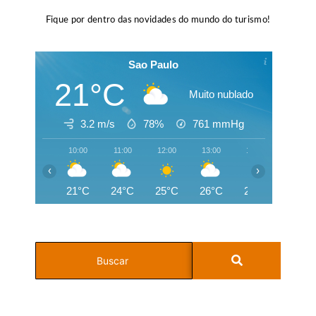
Fique por dentro das novidades do mundo do turismo!
Sao Paulo
21°C
Muito nublado
3.2 m/s
78%
761
mmHg
10:00
11:00
12:00
13:00
14:00
15:00
‹
›
21°C
24°C
25°C
26°C
26°C
26°C