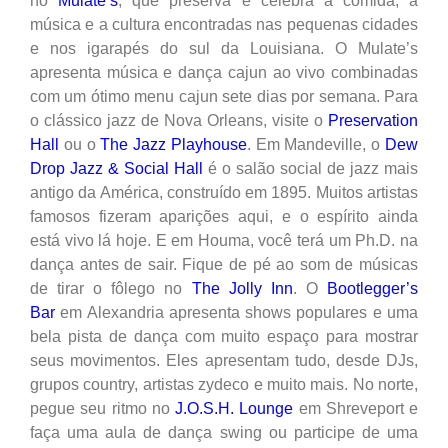
no
Mulate’s
, que preserva e celebra a comida, a
música e a cultura encontradas nas pequenas cidades
e nos igarapés do sul da Louisiana. O Mulate’s
apresenta música e dança cajun ao vivo combinadas
com um ótimo menu cajun sete dias por semana. Para
o clássico jazz de Nova Orleans, visite o
Preservation
Hall
ou o
The Jazz Playhouse
. Em Mandeville, o
Dew
Drop Jazz & Social Hall
é o salão social de jazz mais
antigo da América, construído em 1895. Muitos artistas
famosos fizeram aparições aqui, e o espírito ainda
está vivo lá hoje. E em Houma, você terá um Ph.D. na
dança antes de sair. Fique de pé ao som de músicas
de tirar o fôlego no
The Jolly Inn
. O
Bootlegger’s
Bar
em Alexandria apresenta shows populares e uma
bela pista de dança com muito espaço para mostrar
seus movimentos. Eles apresentam tudo, desde DJs,
grupos country, artistas zydeco e muito mais. No norte,
pegue seu ritmo no
J.O.S.H. Lounge
em Shreveport e
faça uma aula de dança swing ou participe de uma