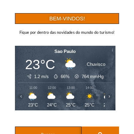
BEM-VINDOS!
Fique por dentro das novidades do mundo do turismo!
Sao Paulo
23°C
Chuvisco
1.2 m/s
66%
764
mmHg
11:00
12:00
13:00
14:00
15:00
16:00
‹
›
23°C
24°C
25°C
25°C
23°C
20°C