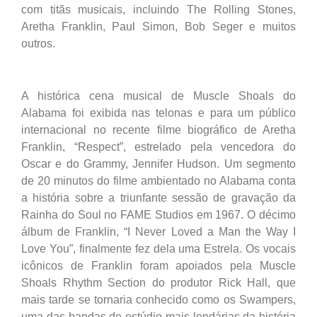
com titãs musicais, incluindo The Rolling Stones,
Aretha Franklin, Paul Simon, Bob Seger e muitos
outros.
A histórica cena musical de Muscle Shoals do
Alabama foi exibida nas telonas e para um público
internacional no recente filme biográfico de Aretha
Franklin, “Respect”, estrelado pela vencedora do
Oscar e do Grammy, Jennifer Hudson. Um segmento
de 20 minutos do filme ambientado no Alabama conta
a história sobre a triunfante sessão de gravação da
Rainha do Soul no FAME Studios em 1967. O décimo
álbum de Franklin, “I Never Loved a Man the Way I
Love You”, finalmente fez dela uma Estrela. Os vocais
icônicos de Franklin foram apoiados pela Muscle
Shoals Rhythm Section do produtor Rick Hall, que
mais tarde se tornaria conhecido como os Swampers,
uma das bandas de estúdio mais lendárias da história