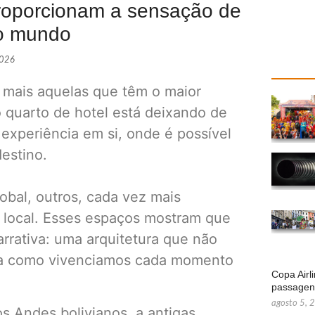
 proporcionam a sensação de
ro mundo
2026
 mais aquelas que têm o maior
o quarto de hotel está deixando de
experiência em si, onde é possível
destino.
obal, outros, cada vez mais
a local. Esses espaços mostram que
rrativa: uma arquitetura que não
ira como vivenciamos cada momento
Copa Airl
passage
agosto 5, 
s Andes bolivianos, a antigas