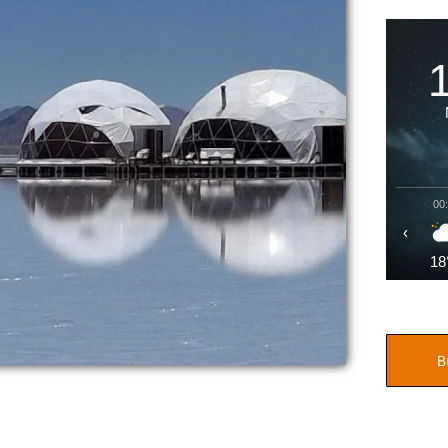
00
‹
18