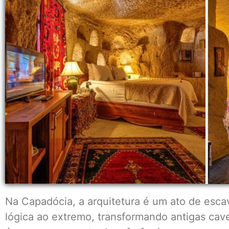
Na Capadócia, a arquitetura é um ato de esc
lógica ao extremo, transformando antigas ca