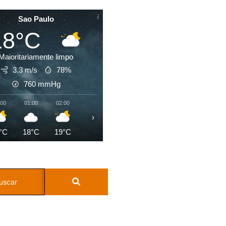
Sao Paulo
18°C
Maioritariamente limpo
3.3 m/s
78%
760
mmHg
:00
01:00
02:00
03:00
04:00
05:00
06:00
07:0
›
°C
18°C
19°C
19°C
19°C
19°C
21°C
21°