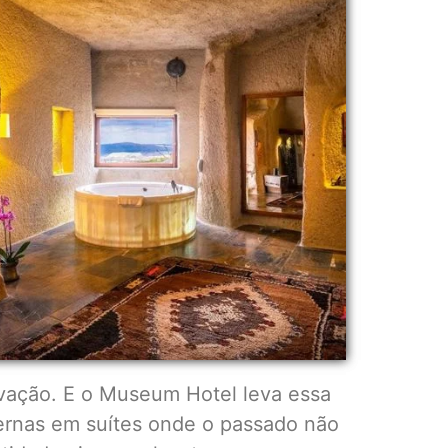
avação. E o Museum Hotel leva essa
vernas em suítes onde o passado não