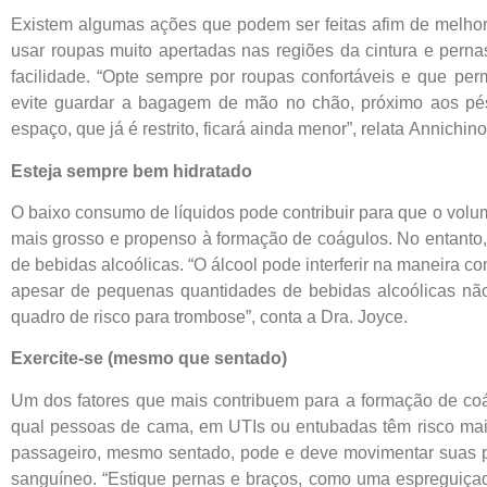
Existem algumas ações que podem ser feitas afim de melhora
usar roupas muito apertadas nas regiões da cintura e perna
facilidade. “Opte sempre por roupas confortáveis e que per
evite guardar a bagagem de mão no chão, próximo aos pés
espaço, que já é restrito, ficará ainda menor”, relata Annichino
Esteja sempre bem hidratado
O baixo consumo de líquidos pode contribuir para que o volu
mais grosso e propenso à formação de coágulos. No entanto,
de bebidas alcoólicas. “O álcool pode interferir na maneira 
apesar de pequenas quantidades de bebidas alcoólicas não
quadro de risco para trombose”, conta a Dra. Joyce.
Exercite-se (mesmo que sentado)
Um dos fatores que mais contribuem para a formação de coá
qual pessoas de cama, em UTIs ou entubadas têm risco mai
passageiro, mesmo sentado, pode e deve movimentar suas p
sanguíneo. “Estique pernas e braços, como uma espreguiç