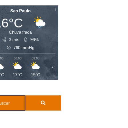
Sao Paulo
16°C
Chuva fraca
3 m/s
96%
760
mmHg
:00
08:00
09:00
10:00
11:00
12:00
13:00
14:0
›
°C
17°C
19°C
22°C
24°C
25°C
26°C
27°