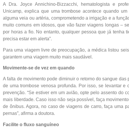
A Dra. Joyce Annichino-Bizzacchi, hematologista e prof
Unicamp, explica que uma trombose acontece quando um c
alguma veia ou artéria, comprometendo a irrigação e a funçã
muito comuns em idosos, que vão fazer viagens longas – sej
por horas a fio. No entanto, qualquer pessoa que já tenha t
precisa estar em alerta”.
Para uma viagem livre de preocupação, a médica listou se
garantem uma viagem muito mais saudável.
Movimente-se de vez em quando
A falta de movimento pode diminuir o retorno do sangue das 
de uma trombose venosa profunda. Por isso, se levantar e
prevenção. “Se estiver em um avião, opte pelo assento do co
mais liberdade. Caso isso não seja possível, faça moviment
de ônibus. Agora, no caso de viagens de carro, faça uma pa
pernas”, afirma a doutora.
Facilite o fluxo sanguíneo