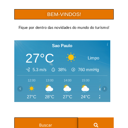
BEM-VINDOS!
Fique por dentro das novidades do mundo do turismo!
Sao Paulo
27°C
Limpo
5.3 m/s
38%
760
mmHg
12:00
13:00
14:00
15:00
16:00
17:00
‹
›
27°C
28°C
27°C
24°C
22°C
21°C