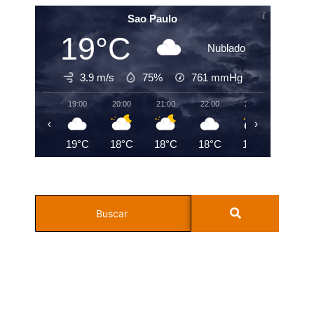
Sao Paulo
19°C
Nublado
3.9 m/s
75%
761
mmHg
19:00
20:00
21:00
22:00
23:00
00:00
‹
›
19°C
18°C
18°C
18°C
19°C
18°C