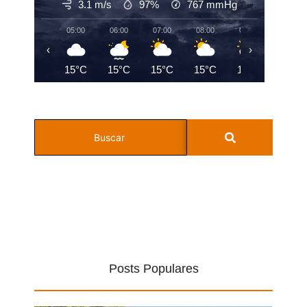
3.1 m/s
97%
767
mmHg
05:00
06:00
07:00
08:00
09:00
10:00
‹
›
15°C
15°C
15°C
15°C
15°C
16°C
Posts Populares