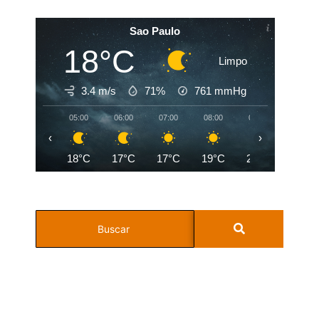
Sao Paulo
18°C
Limpo
3.4 m/s
71%
761
mmHg
05:00
06:00
07:00
08:00
09:00
10:00
‹
›
18°C
17°C
17°C
19°C
22°C
24°C