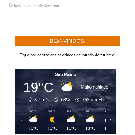
No Comments
junho 9, 2026
/
BEM-VINDOS!
Fique por dentro das novidades do mundo do turismo!
Sao Paulo
19°C
Muito nublado
3.7 m/s
68%
759
mmHg
02:00
03:00
04:00
05:00
06:00
07:00
‹
›
19°C
19°C
19°C
19°C
19°C
20°C