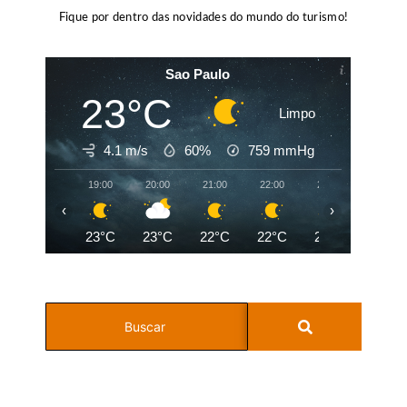
Fique por dentro das novidades do mundo do turismo!
Sao Paulo
23°C
Limpo
4.1 m/s
60%
759
mmHg
19:00
20:00
21:00
22:00
23:00
00:00
‹
›
23°C
23°C
22°C
22°C
21°C
21°C