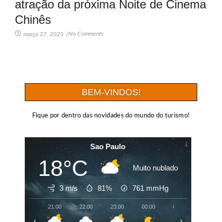
atração da próxima Noite de Cinema
Chinês
No Comments
março 27, 2025
/
BEM-VINDOS!
Fique por dentro das novidades do mundo do turismo!
Sao Paulo
18°C
Muito nublado
3 m/s
81%
761
mmHg
21:00
22:00
23:00
00:00
01:00
02:00
‹
›