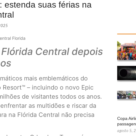
: estenda suas férias na
tral
 2025
entral Florida
 Flórida Central depois
cos
temáticos mais emblemáticos do
 Resort™ – incluindo o novo Epic
ilhões de visitantes todos os anos.
nfrentar as multidões e riscar da
ra na Flórida Central não precisa
Copa Airl
passage
agosto 5, 