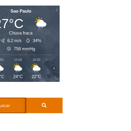
Sao Paulo
27°C
Chuva fraca
6.2 m/s
34%
758
mmHg
:00
15:00
16:00
17:00
18:00
19:00
20:00
21:0
›
°C
24°C
22°C
21°C
20°C
19°C
19°C
19°