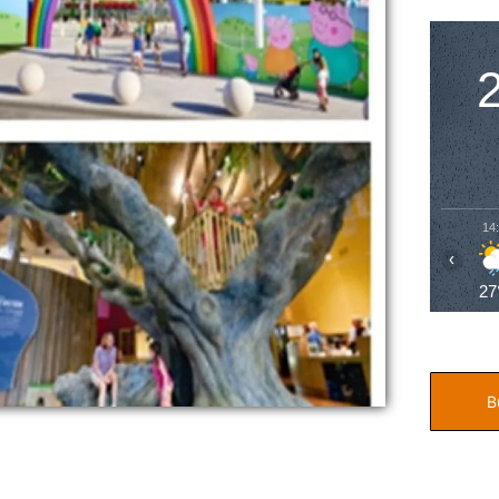
14
‹
27