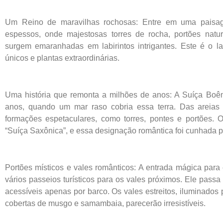
Um Reino de maravilhas rochosas: Entre em uma paisage
espessos, onde majestosas torres de rocha, portões natu
surgem emaranhadas em labirintos intrigantes. Este é o l
únicos e plantas extraordinárias.
Uma história que remonta a milhões de anos: A Suíça Boê
anos, quando um mar raso cobria essa terra. Das areias
formações espetaculares, como torres, pontes e portões.
“Suíça Saxônica”, e essa designação romântica foi cunhada pe
Portões místicos e vales românticos: A entrada mágica pa
vários passeios turísticos para os vales próximos. Ele passa 
acessíveis apenas por barco. Os vales estreitos, iluminados 
cobertas de musgo e samambaia, parecerão irresistíveis.