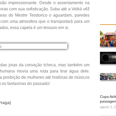
cisão impressionante. Desde o assentamento na
avras com sua sofisticação. Suba até a Velká věž
turas do Mestre Teodorico o aguardam, paredes
 com uma atmosfera que o transportará para um
eados, essa capela é um tesouro em si.
as das joias da coroação tcheca, mas também um
humana movia uma roda para tirar água dele.
a proibição de mulheres até histórias de músicos
om os fantasmas do passado!
Copa Airl
passage
Praga)
agosto 5, 