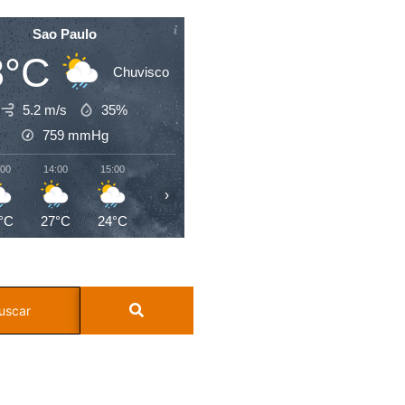
Sao Paulo
8°C
Chuvisco
5.2 m/s
35%
759
mmHg
:00
14:00
15:00
16:00
17:00
18:00
19:00
20:0
›
°C
27°C
24°C
22°C
21°C
20°C
19°C
19°