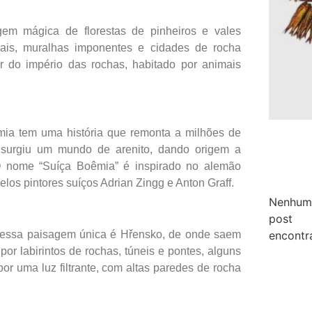
m mágica de florestas de pinheiros e vales
rais, muralhas imponentes e cidades de rocha
ar do império das rochas, habitado por animais
mia tem uma história que remonta a milhões de
 surgiu um mundo de arenito, dando origem a
 O nome “Suíça Boêmia” é inspirado no alemão
los pintores suíços Adrian Zingg e Anton Graff.
Nenhum
post
ra essa paisagem única é Hřensko, de onde saem
encontr
por labirintos de rochas, túneis e pontes, alguns
por uma luz filtrante, com altas paredes de rocha