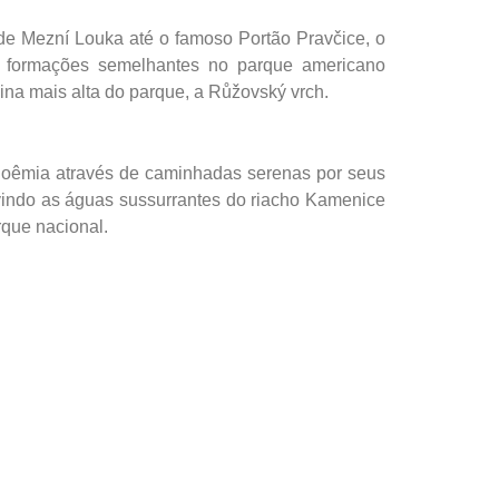
 de Mezní Louka até o famoso Portão Pravčice, o
 formações semelhantes no parque americano
lina mais alta do parque, a Růžovský vrch.
Boêmia através de caminhadas serenas por seus
uvindo as águas sussurrantes do riacho Kamenice
rque nacional.