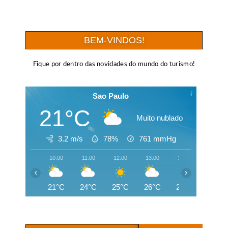
BEM-VINDOS!
Fique por dentro das novidades do mundo do turismo!
Sao Paulo
21°C
Muito nublado
3.2 m/s
78%
761
mmHg
10:00
11:00
12:00
13:00
14:00
15:00
‹
›
21°C
24°C
25°C
26°C
26°C
26°C