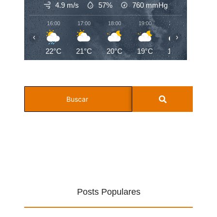
4.9 m/s
57%
760
mmHg
16:00
17:00
18:00
19:00
20:00
21:00
‹
›
22°C
21°C
20°C
19°C
19°C
19°C
Posts Populares