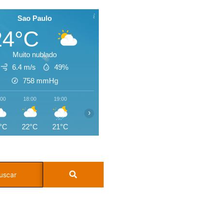
Sao Paulo
24°C
Muito nublado
6.4 m/s
49%
758
mmHg
:00
18:00
19:00
20:00
21:00
22:00
23:00
00:0
›
°C
22°C
21°C
20°C
20°C
19°C
18°C
17°