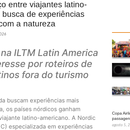
entre viajantes latino-
 busca de experiências
 com a natureza
2026
 na ILTM Latin America
eresse por roteiros de
tinos fora do turismo
da buscam experiências mais
za, os países nórdicos ganham
Copa Airl
iajante latino-americano. A Nordic
passage
) especializada em experiências
agosto 5, 