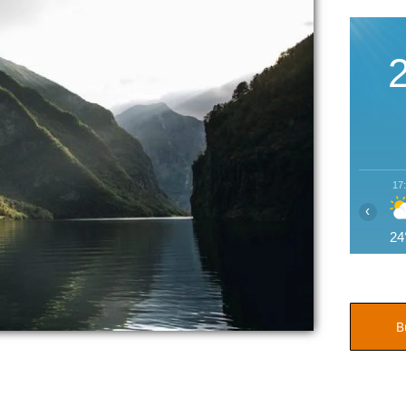
17
‹
24