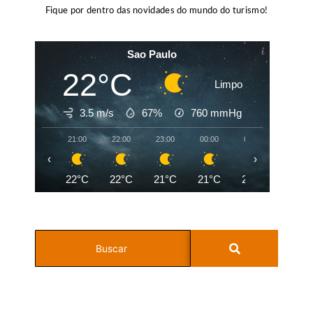
Fique por dentro das novidades do mundo do turismo!
Sao Paulo
22°C
Limpo
3.5 m/s
67%
760
mmHg
21:00
22:00
23:00
00:00
01:00
02:00
‹
›
22°C
22°C
21°C
21°C
20°C
20°C