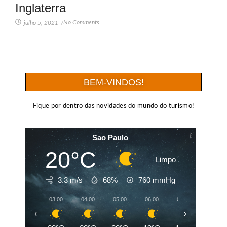
Inglaterra
No Comments
julho 5, 2021
/
BEM-VINDOS!
Fique por dentro das novidades do mundo do turismo!
Sao Paulo
20°C
Limpo
3.3 m/s
68%
760
mmHg
03:00
04:00
05:00
06:00
07:00
08:00
‹
›