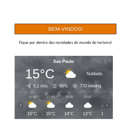
BEM-VINDOS!
Fique por dentro das novidades do mundo do turismo!
Sao Paulo
15°C
Nublado
5.1 m/s
85%
770
mmHg
16:00
17:00
18:00
19:00
20:00
21:00
‹
›
15°C
15°C
14°C
13°C
13°C
13°C