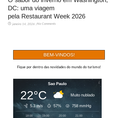
DC: uma viagem
pela Restaurant Week 2026
No Comments
janeiro 14, 2026
/
BEM-VINDOS!
Fique por dentro das novidades do mundo do turismo!
Sao Paulo
22°C
Muito nublado
5.3 m/s
57%
758
mmHg
18:00
19:00
20:00
21:00
22:00
23:00