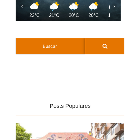
‹
›
22°C
21°C
20°C
20°C
19°C
18°C
Posts Populares