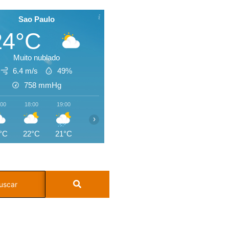
Sao Paulo
24°C
Muito nublado
6.4 m/s
49%
758
mmHg
:00
18:00
19:00
20:00
21:00
22:00
23:00
00:0
›
°C
22°C
21°C
20°C
20°C
19°C
18°C
17°