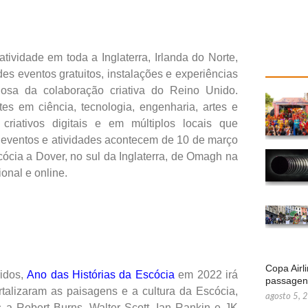
tividade em toda a Inglaterra, Irlanda do Norte,
s eventos gratuitos, instalações e experiências
iosa da colaboração criativa do Reino Unido.
es em ciência, tecnologia, engenharia, artes e
iativos digitais e em múltiplos locais que
s eventos e atividades acontecem de 10 de março
ócia a Dover, no sul da Inglaterra, de Omagh na
onal e online.
Copa Airl
ridos,
Ano das Histórias da Escócia
em 2022 irá
passage
rtalizaram as paisagens e a cultura da Escócia,
agosto 5, 
a Robert Burns, Walter Scott, Ian Rankin e JK