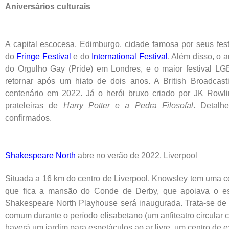
Aniversários culturais
A capital escocesa, Edimburgo, cidade famosa por seus fest
do
Fringe Festival
e do
International Festival
. Além disso, o 
do Orgulho Gay (Pride) em Londres, e o maior festival L
retornar após um hiato de dois anos. A British Broadca
centenário em 2022. Já o herói bruxo criado por JK Row
prateleiras de
Harry Potter e a Pedra Filosofal
. Detalh
confirmados.
Shakespeare North
abre no verão de 2022, Liverpool
Situada a 16 km do centro de Liverpool, Knowsley tem uma c
que fica a mansão do Conde de Derby, que apoiava o escr
Shakespeare North Playhouse será inaugurada. Trata-se de 
comum durante o período elisabetano (um anfiteatro circular 
haverá um jardim para espetáculos ao ar livre, um centro de 