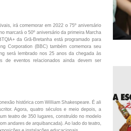
ivais, irá comemorar em 2022 o 75º aniversário
ano marcará o 50º aniversário da primeira Marcha
GBTQIA+ da Grã-Bretanha está programado para
sting Corporation (BBC) também comemora seu
ling será lembrado nos 25 anos da chegada às
es de eventos relacionados ainda devem ser
onexão histórica com William Shakespeare. É ali
itor. Agora, quatro séculos e meio depois, a
um teatro de 350 lugares, construído no modelo
com andares de arquibancada). Ao lado do teatro,
exposições e instalações educacionais.