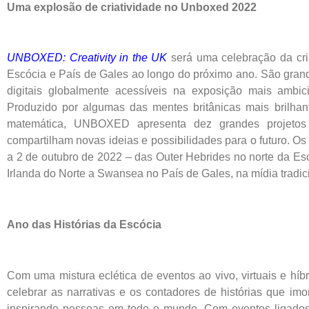
Uma explosão de criatividade no Unboxed 2022
UNBOXED:
Creativity in the UK
será uma celebração da cria
Escócia e País de Gales ao longo do próximo ano. São grande
digitais globalmente acessíveis na exposição mais ambic
Produzido por algumas das mentes britânicas mais brilhant
matemática, UNBOXED apresenta dez grandes projetos cr
compartilham novas ideias e possibilidades para o futuro. O
a 2 de outubro de 2022 – das Outer Hebrides no norte da Esc
Irlanda do Norte a Swansea no País de Gales, na mídia tradici
Ano das Histórias da Escócia
Com uma mistura eclética de eventos ao vivo, virtuais e híb
celebrar as narrativas e os contadores de histórias que imo
inspirando pessoas em todo o mundo. Com eventos ligados 